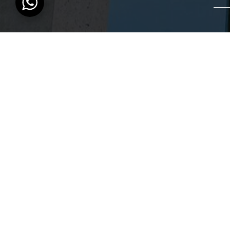
Contacto
desarrolloidelac@gmail.com
+57 310 2300512