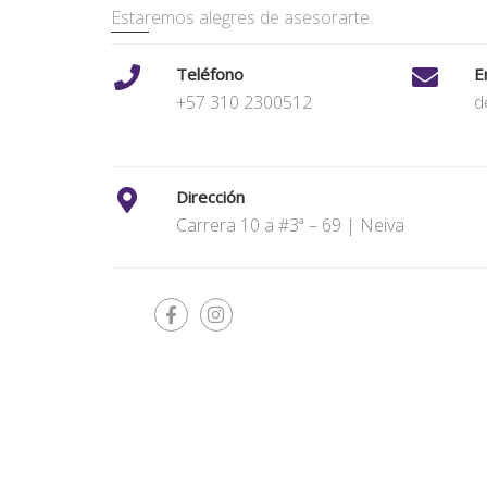
Estaremos alegres de asesorarte.
Teléfono
E
+57 310 2300512
d
Dirección
Carrera 10 a #3ª – 69 | Neiva