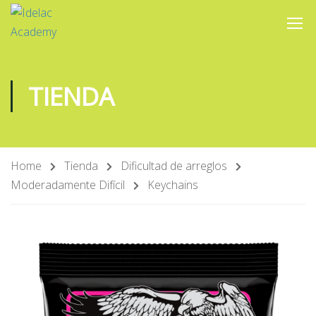
TIENDA
Home
Tienda
Dificultad de arreglos
Moderadamente Difícil
Keychains