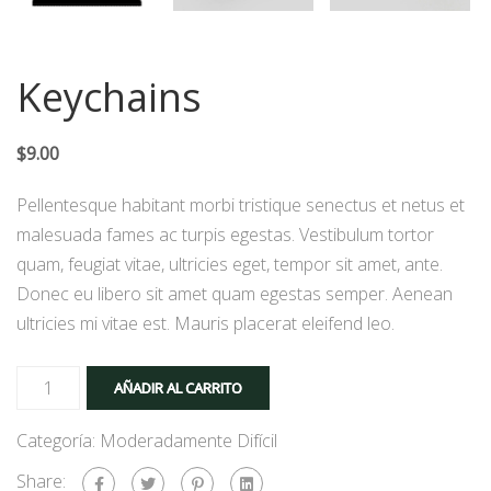
Keychains
$
9.00
Pellentesque habitant morbi tristique senectus et netus et
malesuada fames ac turpis egestas. Vestibulum tortor
quam, feugiat vitae, ultricies eget, tempor sit amet, ante.
Donec eu libero sit amet quam egestas semper. Aenean
ultricies mi vitae est. Mauris placerat eleifend leo.
AÑADIR AL CARRITO
Categoría:
Moderadamente Difícil
Share: