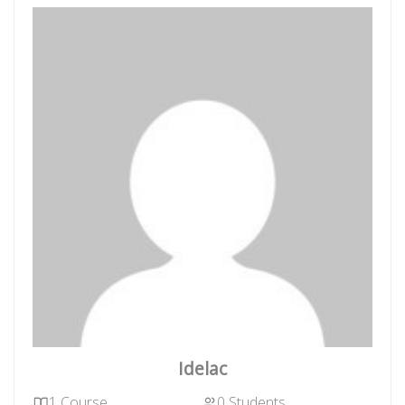
Idelac
1 Course
0 Students